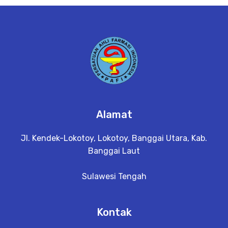
e
t
a
il
Alamat
Jl. Kendek-Lokotoy, Lokotoy, Banggai Utara, Kab.
Banggai Laut
Sulawesi Tengah
Kontak