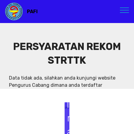
PAFI
PERSYARATAN REKOM
STRTTK
S
e
Data tidak ada, silahkan anda kunjungi website
Pengurus Cabang dimana anda terdaftar
m
i
n
a